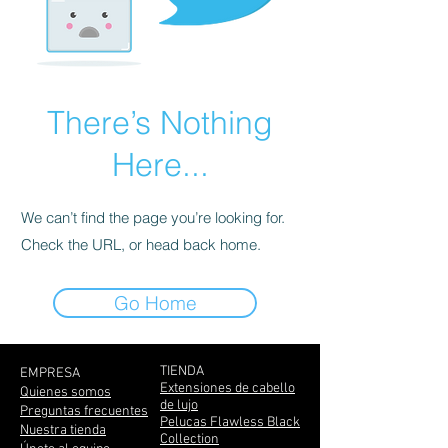
There’s Nothing
Here...
We can’t find the page you’re looking for.
Check the URL, or head back home.
Go Home
TIENDA
EMPRESA
Extensiones de cabello
Quienes somos
de lujo
Preguntas frecuentes
Pelucas Flawless Black
Nuestra tienda
Collection