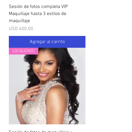
Sesión de fotos completa VIP
Maquillaje hasta 3 estilos de
maquillaje
Precio
USD 400.00
Agregar al carrito
LOCALIZADO