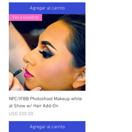
Agregar al carrito
Ven a nosotros
NPC/IFBB Photoshoot Makeup while
at Show w/ Hair Add-On
Precio
USD 200.00
Agregar al carrito