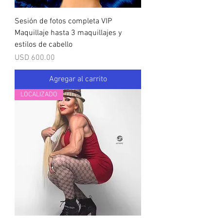
Sesión de fotos completa VIP
Maquillaje hasta 3 maquillajes y
estilos de cabello
Precio
USD 600.00
Agregar al carrito
LOCALIZADO