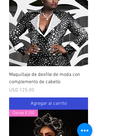
Maquillaje de desfile de moda con
complemento de cabello
Precio
USD 125.00
Agregar al carrito
Desde $ 250