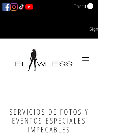
Carrito
Sign In
SERVICIOS DE PELO
DE LUJO Y BELLEZA
DE LUJO
SERVICIOS DE FOTOS Y
EVENTOS ESPECIALES
IMPECABLES