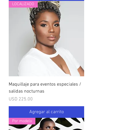
LOCALIZADO
Maquillaje para eventos especiales /
salidas nocturnas
Precio
USD 225.00
Agregar al carrito
Por modelo