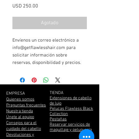
Precio
USD 250.00
Agotado
Envíenos un correo electrónico a
info@getflawlesshair.com para
solicitar información sobre
reservas, disponibilidad y precios.
TIENDA
EMPRESA
Extensiones de cabello
Quienes somos
de lujo
Preguntas frecuentes
Pelucas Flawless Black
Nuestra tienda
Collection
Únete al equipo
Pestañas
Consejos para el
Reservar servicios de
cuidado del cabello
maquillaje y peluquería
Devoluciones y