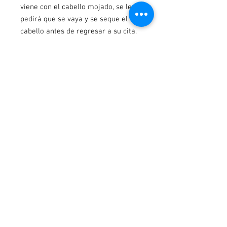
viene con el cabello mojado, se le
pedirá que se vaya y se seque el
cabello antes de regresar a su cita.
Please Email us Prior to Booking
Services
Envíenos un correo electrónico antes de
reservar para asegurarse de que el día
de la sesión de fotos esté disponible.
TIENDA
EMPRESA
Extensiones de cabello
Quienes somos
de lujo
Preguntas frecuentes
Pelucas Flawless Black
Nuestra tienda
Collection
Únete al equipo
Pestañas
Consejos para el
Reservar servicios de
cuidado del cabello
maquillaje y peluquería
Devoluciones y
reembolsos
Exención de Covid-19