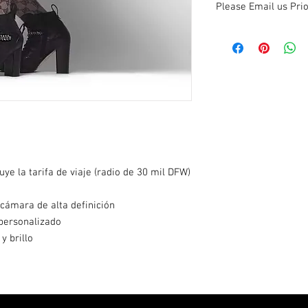
Please Email us Pri
Envíenos un correo el
asegurarse de que el dí
disponible.
uye la tarifa de viaje (radio de 30 mil DFW)
a cámara de alta definición
 personalizado
y brillo