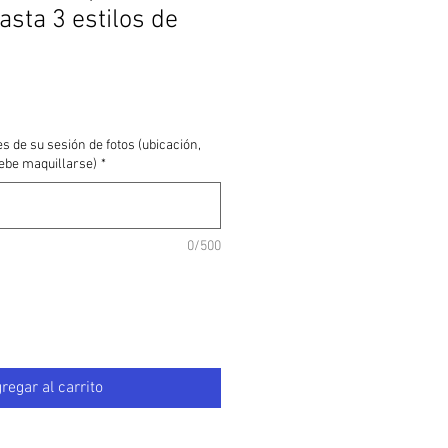
asta 3 estilos de
s de su sesión de fotos (ubicación,
ebe maquillarse)
*
0/500
regar al carrito