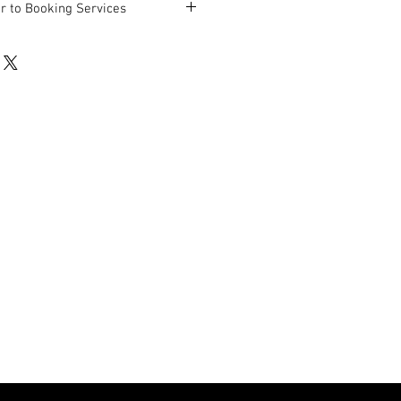
or to Booking Services
ectrónico antes de reservar para
a de la sesión de fotos esté