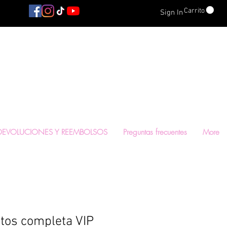
Carrito
Sign In
 BELLEZA DE
DEVOLUCIONES Y REEMBOLSOS
Preguntas frecuentes
More
otos completa VIP