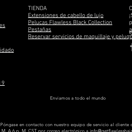
TIENDA
C
Extensiones de cabello de lujo
¡
Pelucas Flawless Black Collection
p
es
Pestañas
a
Reservar servicios de maquillaje y peluq
uidado
19
Enviamos a todo el mundo
Póngase en contacto con nuestro equipo de servicio al cliente d
M. A 6 p. M. CST por correo electrónico a
info@getflawlesshai