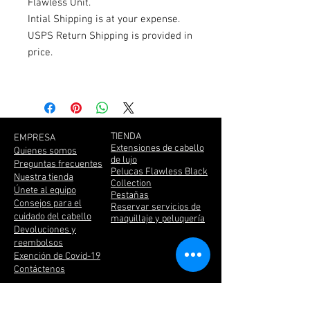
Flawless Unit.
Intial Shipping is at your expense.
USPS Return Shipping is provided in
price.
TIENDA
EMPRESA
Extensiones de cabello
Quienes somos
de lujo
Preguntas frecuentes
Pelucas Flawless Black
Nuestra tienda
Collection
Únete al equipo
Pestañas
Consejos para el
Reservar servicios de
cuidado del cabello
maquillaje y peluquería
Devoluciones y
reembolsos
Exención de Covid-19
Contáctenos
Enviamos a todo el
mundo